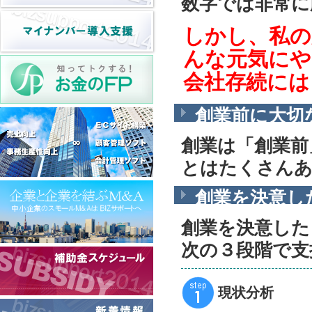
数字では非常に
しかし、私の
んな元気にや
会社存続には
創業前に大切
創業は「創業前
とはたくさん
創業を決意し
創業を決意した
次の３段階で支
現状分析