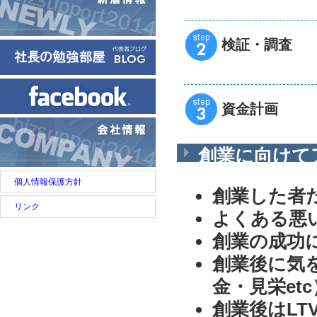
検証・調査
資金計画
創業に向けて
個人情報保護方針
創業した者
リンク
よくある悪
創業の成功
創業後に気
金・見栄etc
創業後はLT