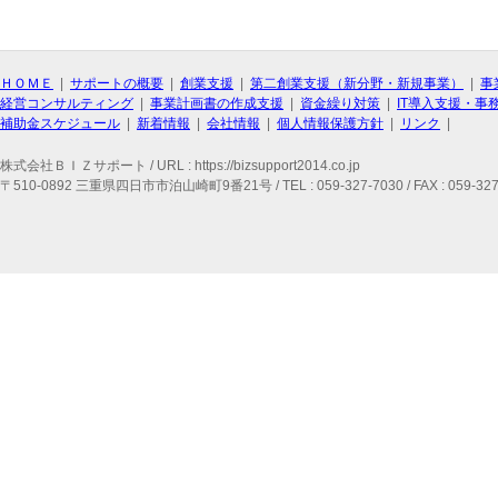
ＨＯＭＥ
|
サポートの概要
|
創業支援
|
第二創業支援（新分野・新規事業）
|
事
経営コンサルティング
|
事業計画書の作成支援
|
資金繰り対策
|
IT導入支援・事
補助金スケジュール
|
新着情報
|
会社情報
|
個人情報保護方針
|
リンク
|
株式会社ＢＩＺサポート / URL : https://bizsupport2014.co.jp
〒510-0892 三重県四日市市泊山崎町9番21号 / TEL : 059-327-7030 / FAX : 059-327