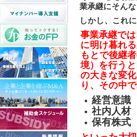
業承継にそんな
しかし、これに
事業承継では
に明け暮れる
もとで後継者
境）を行うと
の大きな変化
り、その中で
経営意識
社内人材
保有株式
といった大切