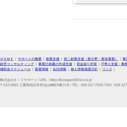
ＨＯＭＥ
|
サポートの概要
|
創業支援
|
第二創業支援（新分野・新規事業）
|
事
経営コンサルティング
|
事業計画書の作成支援
|
資金繰り対策
|
IT導入支援・事
補助金スケジュール
|
新着情報
|
会社情報
|
個人情報保護方針
|
リンク
|
株式会社ＢＩＺサポート / URL : https://bizsupport2014.co.jp
〒510-0892 三重県四日市市泊山崎町9番21号 / TEL : 059-327-7030 / FAX : 059-327