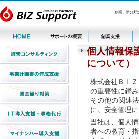
創業、新分野
個人情報保
について）
株式会社ＢＩＺ
の重要性に鑑み
その他の関連
に、安全管理
当社は、個人
者への教育・