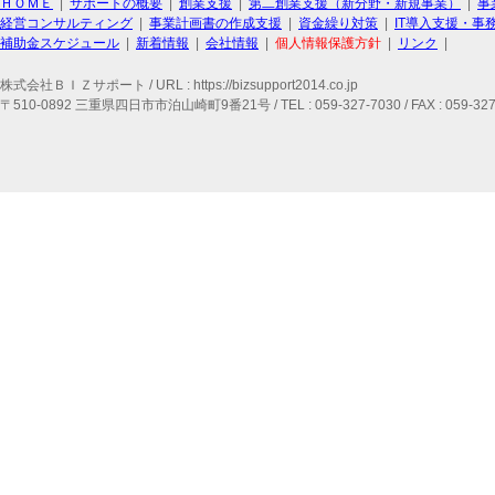
ＨＯＭＥ
|
サポートの概要
|
創業支援
|
第二創業支援（新分野・新規事業）
|
事
経営コンサルティング
|
事業計画書の作成支援
|
資金繰り対策
|
IT導入支援・事
補助金スケジュール
|
新着情報
|
会社情報
|
個人情報保護方針
|
リンク
|
株式会社ＢＩＺサポート / URL : https://bizsupport2014.co.jp
〒510-0892 三重県四日市市泊山崎町9番21号 / TEL : 059-327-7030 / FAX : 059-327