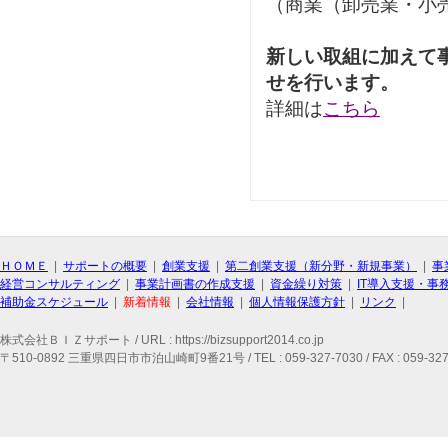
（商業（卸売業・小
新しい取組に加えて
せを行います。
詳細は
こちら
ＨＯＭＥ
|
サポートの概要
|
創業支援
|
第二創業支援（新分野・新規事業）
|
事
経営コンサルティング
|
事業計画書の作成支援
|
資金繰り対策
|
IT導入支援・事
補助金スケジュール
|
新着情報
|
会社情報
|
個人情報保護方針
|
リンク
|
株式会社ＢＩＺサポート / URL : https://bizsupport2014.co.jp
〒510-0892 三重県四日市市泊山崎町9番21号 / TEL : 059-327-7030 / FAX : 059-327