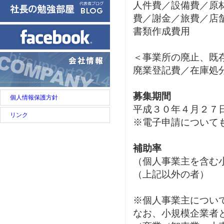
人件費／設備費／原
費／謝金／旅費／店
書類作成費用
＜事業所の廃止、既
廃業登記費／在庫処
募集期間
個人情報保護方針
平成３０年４月２７
リンク
※電子申請について
補助率
（個人事業主を含む
（上記以外の者
※個人事業主につい
なお、小規模企業者