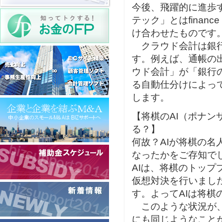
今後、飛躍的に進歩
テック」とはfinanc
け合わせたものです
クラウド会計は銀行
す。例えば、通帳の
ウド会計」が「銀行
る自動仕分けによっ
します。
【将棋のAI（ポナ
る？】
何故？AIが将棋の名
なったかをご存知で
AIは、将棋のトップ
仮想対決を行いました
す。よってAIは将
このような状況が、
にも同じようなこと