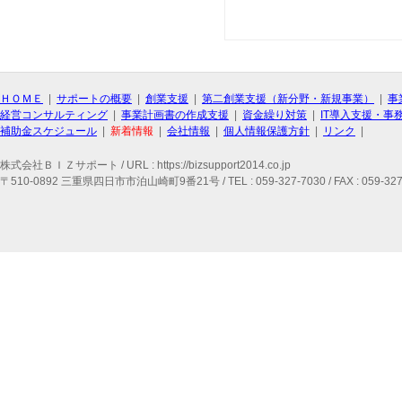
ＨＯＭＥ
|
サポートの概要
|
創業支援
|
第二創業支援（新分野・新規事業）
|
事
経営コンサルティング
|
事業計画書の作成支援
|
資金繰り対策
|
IT導入支援・事
補助金スケジュール
|
新着情報
|
会社情報
|
個人情報保護方針
|
リンク
|
株式会社ＢＩＺサポート / URL : https://bizsupport2014.co.jp
〒510-0892 三重県四日市市泊山崎町9番21号 / TEL : 059-327-7030 / FAX : 059-327