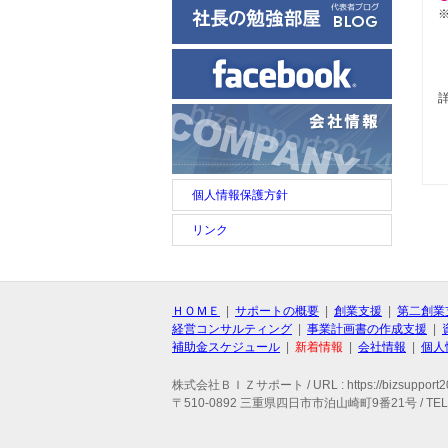
個人情報保護方針
リンク
ＨＯＭＥ
|
サポートの概要
|
創業支援
|
第二創業
経営コンサルティング
|
事業計画書の作成支援
|
補助金スケジュール
|
新着情報
|
会社情報
|
個人
株式会社ＢＩＺサポート / URL : https://bizsupport20
〒510-0892 三重県四日市市泊山崎町9番21号 / TEL : 059-