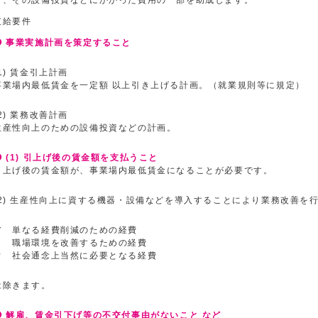
合、その設備投資などにかかった費用の一部を助成します。
支給要件
❶ 事業実施計画を策定すること
(1) 賃金引上計画
事業場内最低賃金を一定額 以上引き上げる計画。（就業規則等に規定）
(2) 業務改善計画
生産性向上のための設備投資などの計画。
❷ (1) 引上げ後の賃金額を支払うこと
引上げ後の賃金額が、事業場内最低賃金になることが必要です。
(2) 生産性向上に資する機器・設備などを導入することにより業務改善を
ア 単なる経費削減のための経費
イ 職場環境を改善するための経費
ウ 社会通念上当然に必要となる経費
は除きます。
❸ 解雇、賃金引下げ等の不交付事由がないこと など