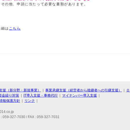
※その他、申請に当たって必要な書類があります。
詳細は
こちら
支援（新分野・新規事業）
|
事業承継支援（経営者から後継者への引継支援）
|
Ｑ
資金繰り対策
|
IT導入支援・事務代行
|
マイナンバー導入支援
|
情報保護方針
|
リンク
|
14.co.jp
327-7030 / FAX : 059-327-7031