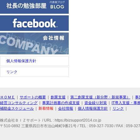
個人情報保護方針
リンク
ＨＯＭＥ
|
サポートの概要
|
創業支援
|
第二創業支援（新分野・新規事業）
|
事
経営コンサルティング
|
事業計画書の作成支援
|
資金繰り対策
|
IT導入支援・事
補助金スケジュール
|
新着情報
|
会社情報
|
個人情報保護方針
|
リンク
|
株式会社ＢＩＺサポート / URL : https://bizsupport2014.co.jp
〒510-0892 三重県四日市市泊山崎町9番21号 / TEL : 059-327-7030 / FAX : 059-327