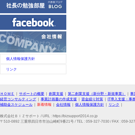
個人情報保護方針
リンク
ＨＯＭＥ
|
サポートの概要
|
創業支援
|
第二創業支援（新分野・新規事業）
|
事
経営コンサルティング
|
事業計画書の作成支援
|
資金繰り対策
|
IT導入支援・事
補助金スケジュール
|
新着情報
|
会社情報
|
個人情報保護方針
|
リンク
|
株式会社ＢＩＺサポート / URL : https://bizsupport2014.co.jp
〒510-0892 三重県四日市市泊山崎町9番21号 / TEL : 059-327-7030 / FAX : 059-327