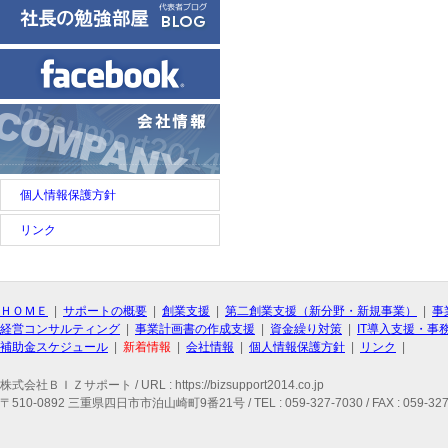
個人情報保護方針
リンク
ＨＯＭＥ
|
サポートの概要
|
創業支援
|
第二創業支援（新分野・新規事業）
|
事
経営コンサルティング
|
事業計画書の作成支援
|
資金繰り対策
|
IT導入支援・事
補助金スケジュール
|
新着情報
|
会社情報
|
個人情報保護方針
|
リンク
|
株式会社ＢＩＺサポート / URL : https://bizsupport2014.co.jp
〒510-0892 三重県四日市市泊山崎町9番21号 / TEL : 059-327-7030 / FAX : 059-327