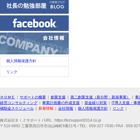
個人情報保護方針
リンク
ＨＯＭＥ
|
サポートの概要
|
創業支援
|
第二創業支援（新分野・新規事業）
|
事
経営コンサルティング
|
事業計画書の作成支援
|
資金繰り対策
|
IT導入支援・事
補助金スケジュール
|
新着情報
|
会社情報
|
個人情報保護方針
|
リンク
|
株式会社ＢＩＺサポート / URL : https://bizsupport2014.co.jp
〒510-0892 三重県四日市市泊山崎町9番21号 / TEL : 059-327-7030 / FAX : 059-327