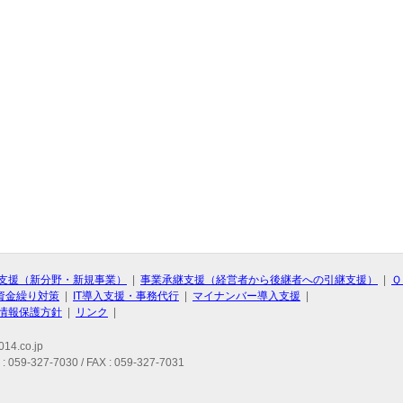
支援（新分野・新規事業）
|
事業承継支援（経営者から後継者への引継支援）
|
Ｑ
資金繰り対策
|
IT導入支援・事務代行
|
マイナンバー導入支援
|
情報保護方針
|
リンク
|
14.co.jp
327-7030 / FAX : 059-327-7031