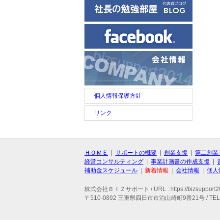
個人情報保護方針
リンク
ＨＯＭＥ
|
サポートの概要
|
創業支援
|
第二創業
経営コンサルティング
|
事業計画書の作成支援
|
補助金スケジュール
|
新着情報
|
会社情報
|
個人
株式会社ＢＩＺサポート / URL : https://bizsupport20
〒510-0892 三重県四日市市泊山崎町9番21号 / TEL : 059-