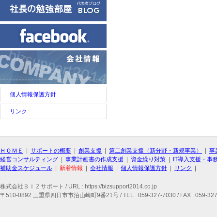
個人情報保護方針
リンク
ＨＯＭＥ
|
サポートの概要
|
創業支援
|
第二創業支援（新分野・新規事業）
|
事
経営コンサルティング
|
事業計画書の作成支援
|
資金繰り対策
|
IT導入支援・事
補助金スケジュール
|
新着情報
|
会社情報
|
個人情報保護方針
|
リンク
|
株式会社ＢＩＺサポート / URL : https://bizsupport2014.co.jp
〒510-0892 三重県四日市市泊山崎町9番21号 / TEL : 059-327-7030 / FAX : 059-327