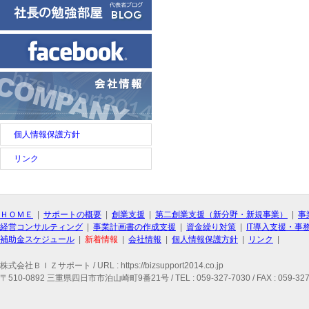
個人情報保護方針
リンク
ＨＯＭＥ
|
サポートの概要
|
創業支援
|
第二創業支援（新分野・新規事業）
|
事
経営コンサルティング
|
事業計画書の作成支援
|
資金繰り対策
|
IT導入支援・事
補助金スケジュール
|
新着情報
|
会社情報
|
個人情報保護方針
|
リンク
|
株式会社ＢＩＺサポート / URL : https://bizsupport2014.co.jp
〒510-0892 三重県四日市市泊山崎町9番21号 / TEL : 059-327-7030 / FAX : 059-327