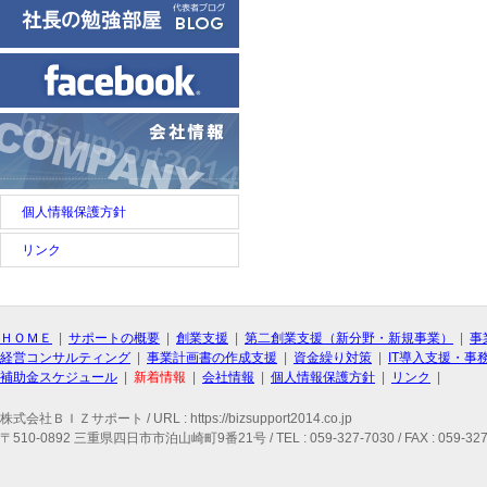
個人情報保護方針
リンク
ＨＯＭＥ
|
サポートの概要
|
創業支援
|
第二創業支援（新分野・新規事業）
|
事
経営コンサルティング
|
事業計画書の作成支援
|
資金繰り対策
|
IT導入支援・事
補助金スケジュール
|
新着情報
|
会社情報
|
個人情報保護方針
|
リンク
|
株式会社ＢＩＺサポート / URL : https://bizsupport2014.co.jp
〒510-0892 三重県四日市市泊山崎町9番21号 / TEL : 059-327-7030 / FAX : 059-327