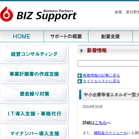
創業、新分野
新着情報
新着情報の記事に戻る
タイトルリストに戻る
中小企業等省エネルギー型
2014年10月
詳細は
こちら
へ
また、
補助金スケジュール
にも掲