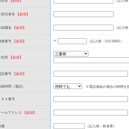
会社名
【必須】
（記入例
ご担当者名
【必須】
お役職名
【必須】
（記入例
郵便番号
【必須】
〒
（記入例：510-0892）
ご住所
【必須】
電話番号
【必須】
連絡時間（電話）
※電話連絡の場合の時間を
ＦＡＸ番号
メールアドレス
【必須】
業種
（記入例：飲食業）